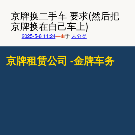
跳
至
京牌换二手车 要求(然后把
内
京牌换在自己车上)
容
2025-5-8 11:24
—
于
未分类
由
京牌租赁公司 -金牌车务