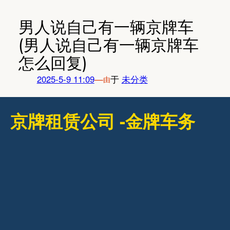
跳
至
男人说自己有一辆京牌车
内
(男人说自己有一辆京牌车
容
怎么回复)
2025-5-9 11:09
—
于
未分类
由
京牌租赁公司 -金牌车务