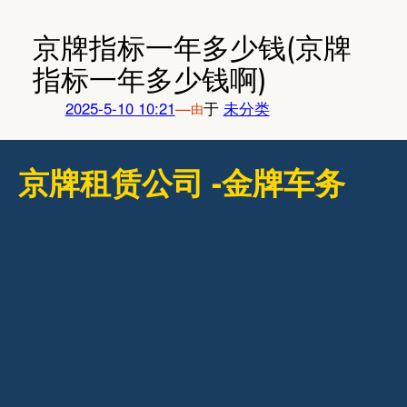
跳
至
京牌指标一年多少钱(京牌
内
指标一年多少钱啊)
容
2025-5-10 10:21
—
于
未分类
由
京牌租赁公司 -金牌车务