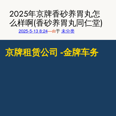
跳
至
2025年京牌香砂养胃丸怎
内
么样啊(香砂养胃丸同仁堂)
容
2025-5-13 8:24
—
于
未分类
由
京牌租赁公司 -金牌车务