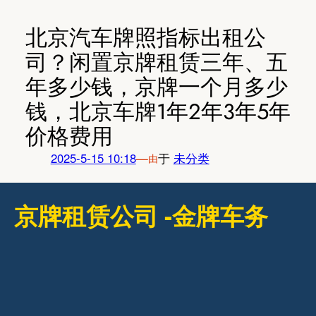
跳
至
北京汽车牌照指标出租公
内
司？闲置京牌租赁三年、五
容
年多少钱，京牌一个月多少
钱，北京车牌1年2年3年5年
价格费用
2025-5-15 10:18
—
于
未分类
由
京牌租赁公司 -金牌车务