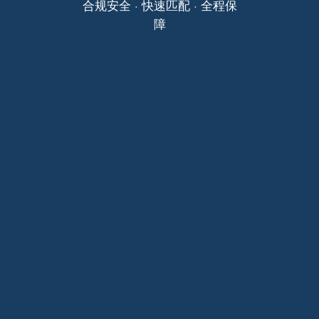
合规安全 · 快速匹配 · 全程保
障