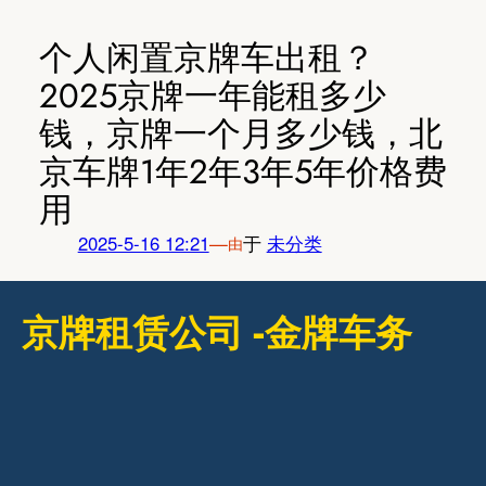
跳
至
个人闲置京牌车出租？
内
2025京牌一年能租多少
容
钱，京牌一个月多少钱，北
京车牌1年2年3年5年价格费
用
2025-5-16 12:21
—
于
未分类
由
京牌租赁公司 -金牌车务