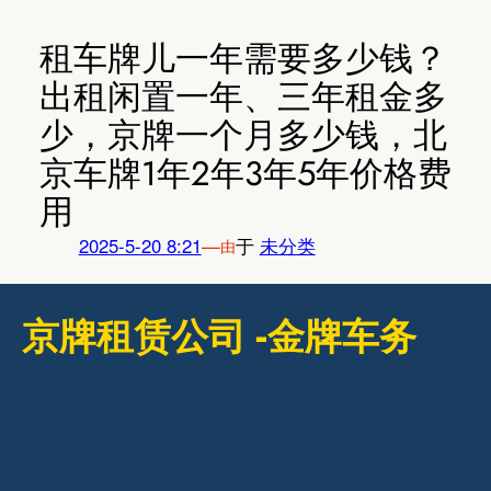
跳
至
租车牌儿一年需要多少钱？
内
出租闲置一年、三年租金多
容
少，京牌一个月多少钱，北
京车牌1年2年3年5年价格费
用
2025-5-20 8:21
—
于
未分类
由
京牌租赁公司 -金牌车务