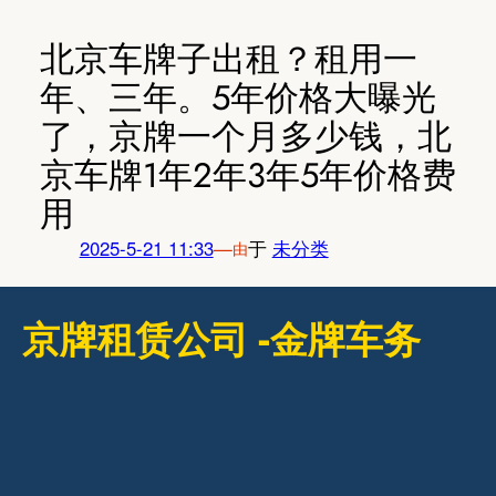
跳
至
北京车牌子出租？租用一
内
年、三年。5年价格大曝光
容
了，京牌一个月多少钱，北
京车牌1年2年3年5年价格费
用
2025-5-21 11:33
—
于
未分类
由
京牌租赁公司 -金牌车务