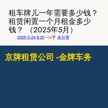
跳
至
租车牌儿一年需要多少钱？
内
租赁闲置一个月租金多少
容
钱？ （2025年5月）
2025-5-24 8:20
—
于
未分类
由
京牌租赁公司 -金牌车务