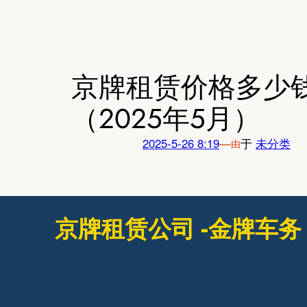
跳
至
内
容
京牌租赁价格多少
（2025年5月）
2025-5-26 8:19
—
于
未分类
由
京牌租赁公司 -金牌车务