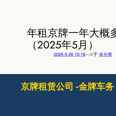
跳
至
内
容
年租京牌一年大概
（2025年5月）
2025-5-26 10:18
—
于
未分类
由
京牌租赁公司 -金牌车务