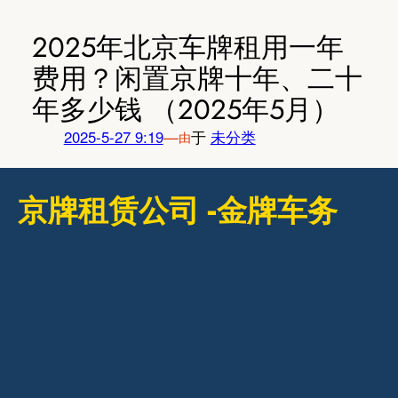
跳
至
2025年北京车牌租用一年
内
费用？闲置京牌十年、二十
容
年多少钱 （2025年5月）
2025-5-27 9:19
—
于
未分类
由
京牌租赁公司 -金牌车务