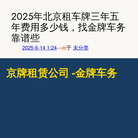
跳
至
2025年北京租车牌三年五
内
年费用多少钱，找金牌车务
容
靠谱些
2025-6-14 1:24
—
于
未分类
由
京牌租赁公司 -金牌车务