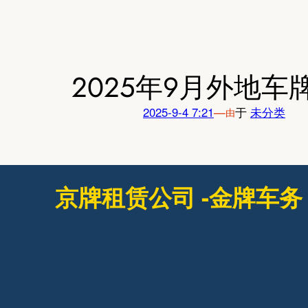
跳
至
内
容
2025年9月外地车
2025-9-4 7:21
—
于
未分类
由
京牌租赁公司 -金牌车务