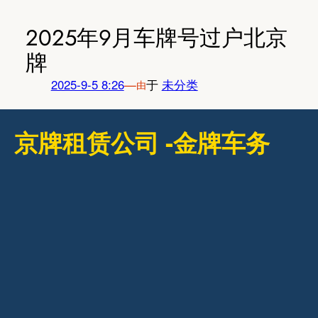
跳
至
2025年9月车牌号过户北京
内
牌
容
2025-9-5 8:26
—
于
未分类
由
京牌租赁公司 -金牌车务