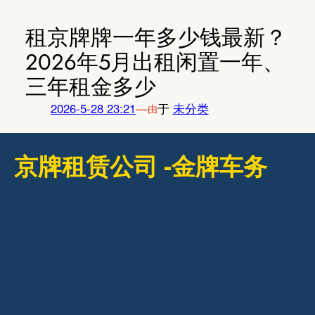
跳
至
租京牌牌一年多少钱最新？
内
2026年5月出租闲置一年、
容
三年租金多少
2026-5-28 23:21
—
于
未分类
由
京牌租赁公司 -金牌车务