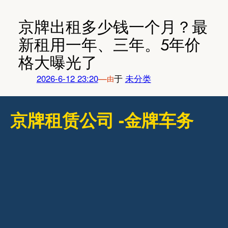
跳
至
京牌出租多少钱一个月？最
内
新租用一年、三年。5年价
容
格大曝光了
2026-6-12 23:20
—
于
未分类
由
京牌租赁公司 -金牌车务