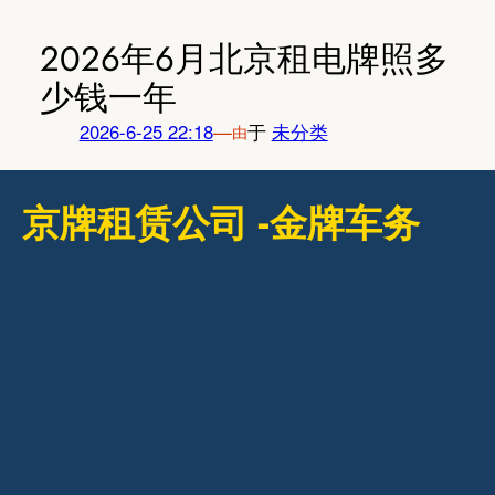
跳
至
2026年6月北京租电牌照多
内
少钱一年
容
2026-6-25 22:18
—
于
未分类
由
京牌租赁公司 -金牌车务