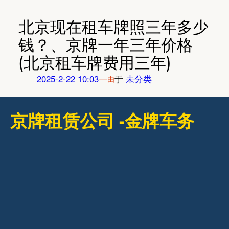
跳
至
北京现在租车牌照三年多少
内
钱？、京牌一年三年价格
容
(北京租车牌费用三年)
2025-2-22 10:03
—
于
未分类
由
京牌租赁公司 -金牌车务