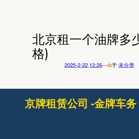
跳
至
内
容
北京租一个油牌多
格)
2025-2-22 12:26
—
于
未分类
由
京牌租赁公司 -金牌车务