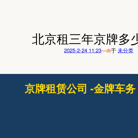
跳
至
内
容
北京租三年京牌多
2025-2-24 11:23
—
于
未分类
由
京牌租赁公司 -金牌车务