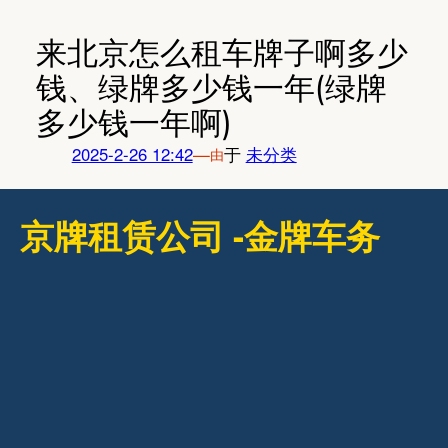
跳
至
来北京怎么租车牌子啊多少
内
钱、绿牌多少钱一年(绿牌
容
多少钱一年啊)
2025-2-26 12:42
—
于
未分类
由
京牌租赁公司 -金牌车务