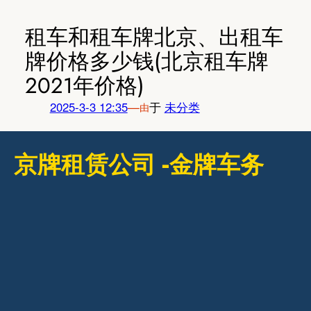
跳
至
租车和租车牌北京、出租车
内
牌价格多少钱(北京租车牌
容
2021年价格)
2025-3-3 12:35
—
于
未分类
由
京牌租赁公司 -金牌车务