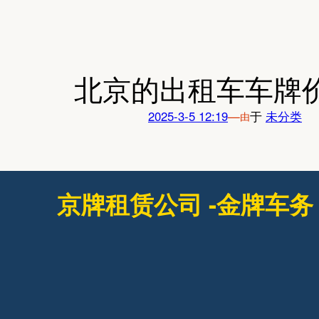
跳
至
内
容
北京的出租车车牌价
2025-3-5 12:19
—
于
未分类
由
京牌租赁公司 -金牌车务