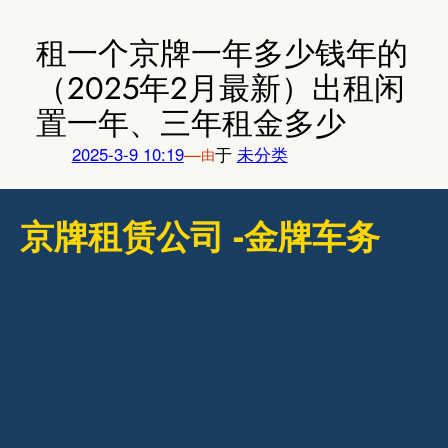
跳
至
租一个京牌一年多少钱年的
内
（2025年2月最新）出租闲
容
置一年、三年租金多少
2025-3-9 10:19
—
于
未分类
由
京牌租赁公司 -金牌车务