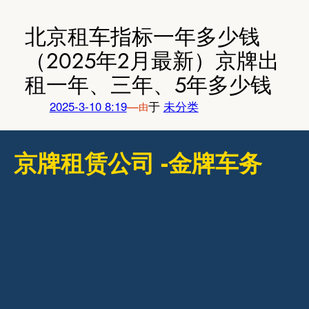
跳
至
北京租车指标一年多少钱
内
（2025年2月最新）京牌出
容
租一年、三年、5年多少钱
2025-3-10 8:19
—
于
未分类
由
京牌租赁公司 -金牌车务