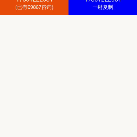
(已有69867咨询)
一键复制
合规保障
正规法律协议，全程律师见证