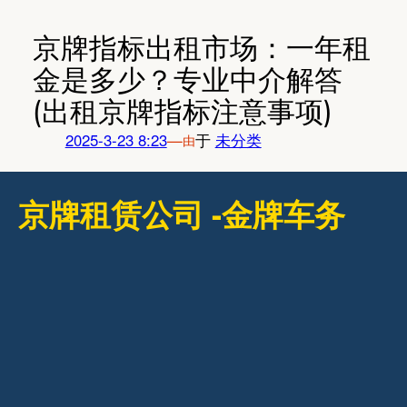
跳
至
京牌指标出租市场：一年租
内
金是多少？专业中介解答
容
(出租京牌指标注意事项)
2025-3-23 8:23
—
于
未分类
由
京牌租赁公司 -金牌车务