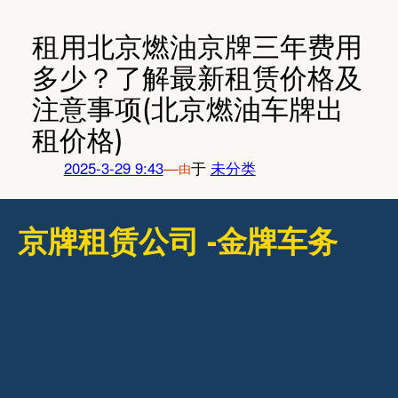
跳
至
租用北京燃油京牌三年费用
内
多少？了解最新租赁价格及
容
注意事项(北京燃油车牌出
租价格)
2025-3-29 9:43
—
于
未分类
由
京牌租赁公司 -金牌车务