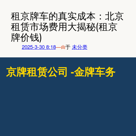
跳
至
租京牌车的真实成本：北京
内
租赁市场费用大揭秘(租京
容
牌价钱)
2025-3-30 8:18
—
于
未分类
由
京牌租赁公司 -金牌车务