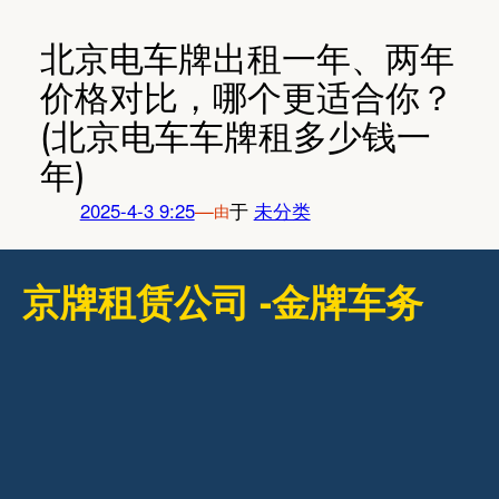
跳
至
北京电车牌出租一年、两年
内
价格对比，哪个更适合你？
容
(北京电车车牌租多少钱一
年)
2025-4-3 9:25
—
于
未分类
由
京牌租赁公司 -金牌车务