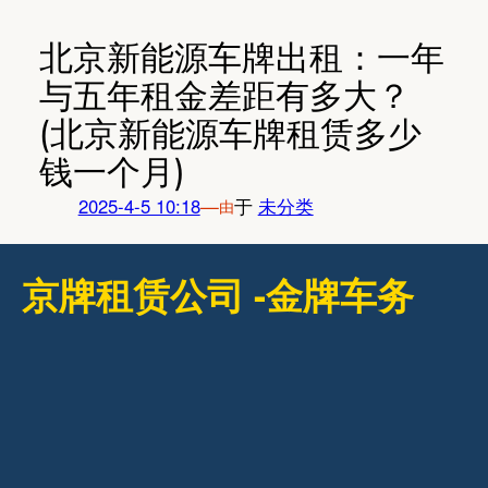
跳
至
北京新能源车牌出租：一年
内
与五年租金差距有多大？
容
(北京新能源车牌租赁多少
钱一个月)
2025-4-5 10:18
—
于
未分类
由
京牌租赁公司 -金牌车务