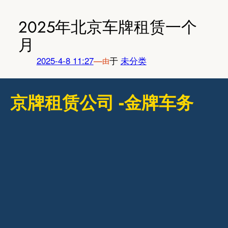
跳
至
2025年北京车牌租赁一个
内
月
容
2025-4-8 11:27
—
于
未分类
由
京牌租赁公司 -金牌车务