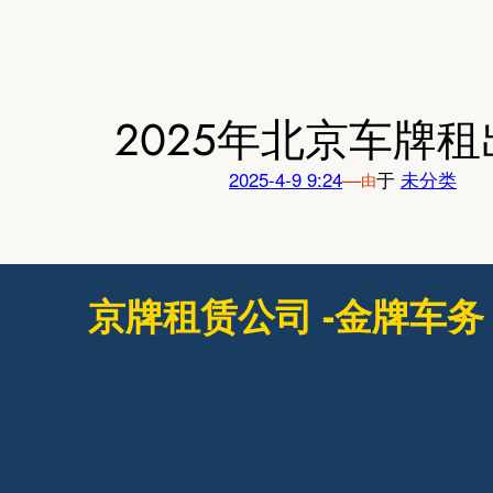
跳
至
内
容
2025年北京车牌
2025-4-9 9:24
—
于
未分类
由
京牌租赁公司 -金牌车务