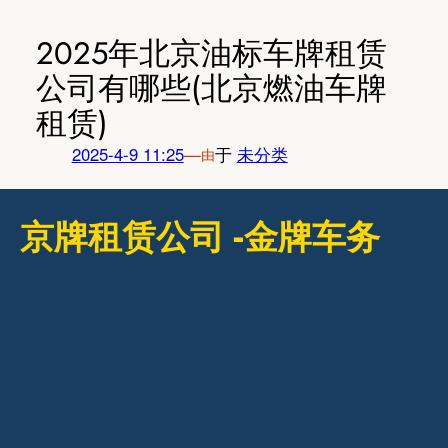
跳
至
2025年北京油标车牌租赁
内
公司有哪些(北京燃油车牌
容
租赁)
2025-4-9 11:25
—
于
未分类
由
京牌租赁公司 -金牌车务