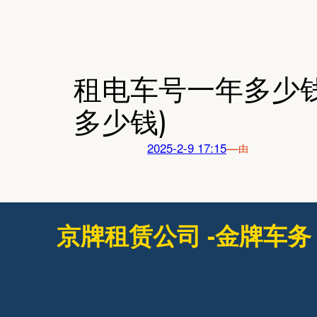
跳
至
内
容
租电车号一年多少
多少钱)
2025-2-9 17:15
—
由
京牌租赁公司 -金牌车务