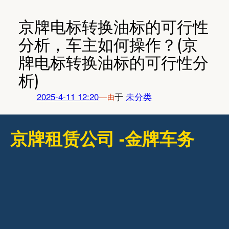
跳
至
京牌电标转换油标的可行性
内
分析，车主如何操作？(京
容
牌电标转换油标的可行性分
析)
2025-4-11 12:20
—
于
未分类
由
京牌租赁公司 -金牌车务