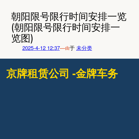
跳
至
朝阳限号限行时间安排一览
内
(朝阳限号限行时间安排一
容
览图)
2025-4-12 12:37
—
于
未分类
由
京牌租赁公司 -金牌车务