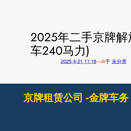
跳
至
内
容
2025年二手京牌解
车240马力)
2025-4-21 11:18
—
于
未分类
由
京牌租赁公司 -金牌车务