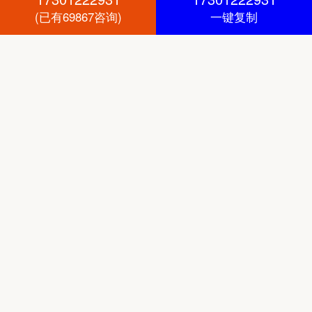
(已有69867咨询)
一键复制
合规保障
正规法律协议，全程律师见证