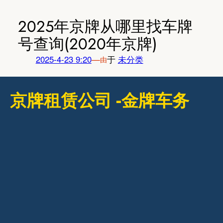
跳
至
2025年京牌从哪里找车牌
内
号查询(2020年京牌)
容
2025-4-23 9:20
—
于
未分类
由
京牌租赁公司 -金牌车务