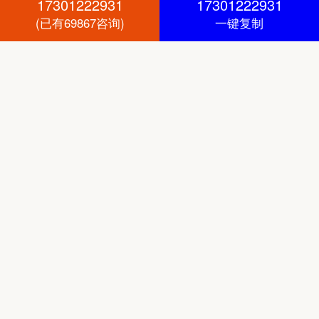
17301222931
17301222931
(已有69867咨询)
一键复制
合规保障
正规法律协议，全程律师见证