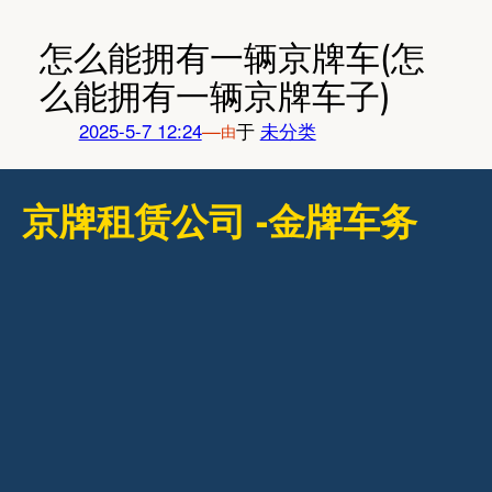
跳
至
怎么能拥有一辆京牌车(怎
内
么能拥有一辆京牌车子)
容
2025-5-7 12:24
—
于
未分类
由
京牌租赁公司 -金牌车务