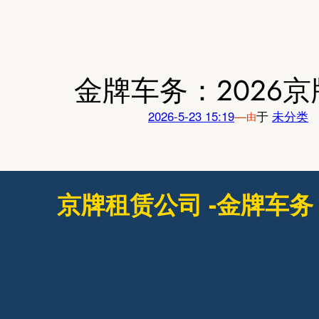
跳
至
内
容
金牌车务：2026
2026-5-23 15:19
—
于
未分类
由
京牌租赁公司 -金牌车务