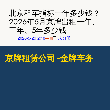
跳
至
北京租车指标一年多少钱？
内
2026年5月京牌出租一年、
容
三年、5年多少钱
2026-5-29 2:18
—
于
未分类
由
京牌租赁公司 -金牌车务