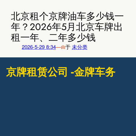
跳
至
北京租个京牌油车多少钱一
内
年？2026年5月北京车牌出
容
租一年、二年多少钱
2026-5-29 8:34
—
于
未分类
由
京牌租赁公司 -金牌车务