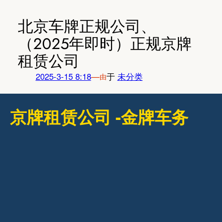
跳
至
北京车牌正规公司、
内
（2025年即时）正规京牌
容
租赁公司
2025-3-15 8:18
—
于
未分类
由
京牌租赁公司 -金牌车务