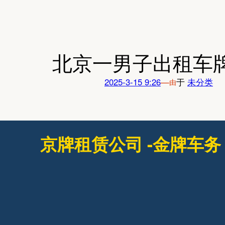
跳
至
内
容
北京一男子出租车牌
2025-3-15 9:26
—
于
未分类
由
京牌租赁公司 -金牌车务